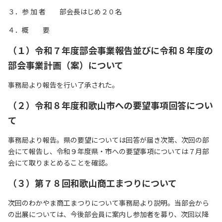
リンク集
３．参 加 者 部会長はじめ２０名
サイトマップ
４．概 要
（１）令和７年度部会事業報告並びに令和８年度の
073-422-1111
部会事業計画（案）について
（受付時間：平日9:00～17:30）
事務局より報告を行い了承された。
（２）令和８年度和歌山市への要望事項回答につい
お問い合わせ
て
事務局より報告。県の要望については回答が届き次第、次回の部
会にて報告し、令和９年度県・市への要望事項については７月部
会にて取りまとめることを確認。
（３）第７８回和歌山商工まつりについて
次回のわかやま商工まつりについて事務局より説明。当部会から
の出展については、今後部会員に案内し参加者を募り、次回以降