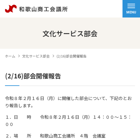
ホーム
MENU
会頭挨拶
文化サービス部会
商工会議所について
ホーム
文化サービス部会
(2/16)部会開催報告
経営サポート
(2/16)部会開催報告
検定試験
観光・物産
令和８年２月１６日（月）に開催した部会について、下記のとお
り報告します。
交通アクセス
１．日 時 令和８年２月１６日（月）１４：００～１５：
個人情報保護方針
００
情報セキュリティ基本方針
２．場 所 和歌山商工会議所 ４階 会議室