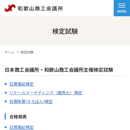
ホーム
MENU
会頭挨拶
検定試験
商工会議所について
ホーム
検定試験
経営サポート
日本商工会議所・和歌山商工会議所主催検定試験
検定試験
日商簿記検定
観光・物産
リテールマーケティング（販売士）検定
日商珠算(そろばん)検定
交通アクセス
個人情報保護方針
合格発表
情報セキュリティ基本方針
日商簿記検定