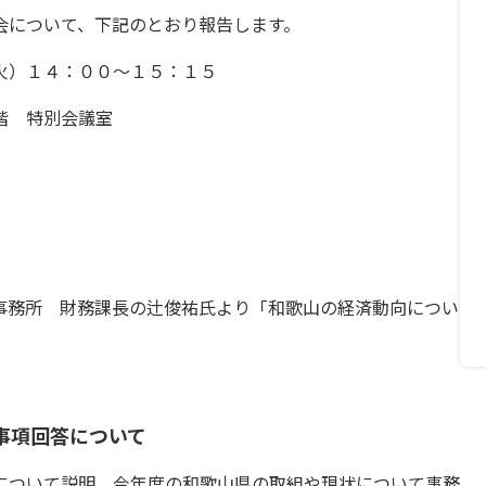
会について、下記のとおり報告します。
）１４：００～１５：１５
 特別会議室
事務所 財務課長の辻俊祐氏より「和歌山の経済動向につい
事項回答について
について説明。今年度の和歌山県の取組や現状について事務