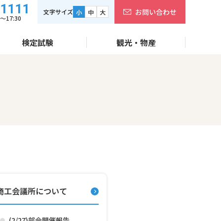
-1111
お問い合わせ
文字サイズ
小
中
大
17:30
検定試験
観光・物産
商工会議所について
(2/27)部会開催報告