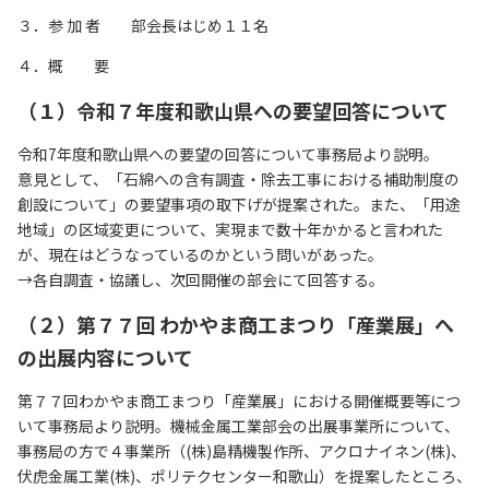
リンク集
３．参 加 者 部会長はじめ１１名
サイトマップ
４．概 要
（１）令和７年度和歌山県への要望回答について
073-422-1111
令和7年度和歌山県への要望の回答について事務局より説明。
意見として、「石綿への含有調査・除去工事における補助制度の
（受付時間：平日9:00～17:30）
創設について」の要望事項の取下げが提案された。また、「用途
地域」の区域変更について、実現まで数十年かかると言われた
お問い合わせ
が、現在はどうなっているのかという問いがあった。
→各自調査・協議し、次回開催の部会にて回答する。
（２）第７７回 わかやま商工まつり「産業展」へ
の出展内容について
第７７回わかやま商工まつり「産業展」における開催概要等につ
いて事務局より説明。機械金属工業部会の出展事業所について、
事務局の方で４事業所（(株)島精機製作所、アクロナイネン(株)、
伏虎金属工業(株)、ポリテクセンター和歌山）を提案したところ、