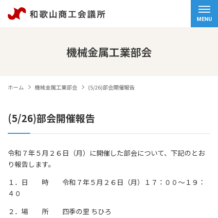
ホーム
MENU
会頭挨拶
機械金属工業部会
商工会議所について
ホーム
機械金属工業部会
(5/26)部会開催報告
経営サポート
(5/26)部会開催報告
検定試験
観光・物産
令和７年５月２６日（月）に開催した部会について、下記のとお
り報告します。
交通アクセス
１．日 時 令和７年５月２６日（月）１７：００～１９：
個人情報保護方針
４０
情報セキュリティ基本方針
２．場 所 四季の里 ちひろ