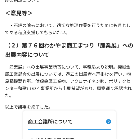
度の創設について」
＜意見等＞
・石綿の除去において、適切な処理作業を行うためにも県とし
てある程度支援してもらいたい。
（２）第７６回わかやま商工まつり「産業展」への
出展内容について
「産業展」への出展事業所等について、事務局より説明。機械金
属工業部会の出展については、過去の出展者へ声掛けを行い、㈱
島精機製作所、伏虎金属工業㈱、アクロナイネン㈱、ポリテクセ
ンター和歌山 の４事業所から出展希望があり、原案通り承認され
た。
以上で議事を終了した。
商工会議所について