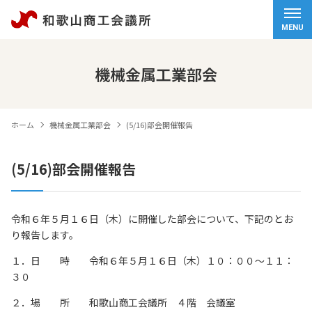
ホーム
MENU
会頭挨拶
機械金属工業部会
商工会議所について
ホーム
機械金属工業部会
(5/16)部会開催報告
経営サポート
(5/16)部会開催報告
検定試験
観光・物産
令和６年５月１６日（木）に開催した部会について、下記のとお
り報告します。
交通アクセス
１．日 時 令和６年５月１６日（木）１０：００～１１：
個人情報保護方針
３０
情報セキュリティ基本方針
２．場 所 和歌山商工会議所 ４階 会議室