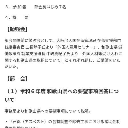
リンク集
３．参 加 者 部会長はじめ７名
サイトマップ
４．概 要
【勉強会】
073-422-1111
部会開催前に勉強会として、大阪出入国在留管理局 在留支援部門
統括審査官 三長静子氏より「外国人雇用セミナー」、和歌山県 労
（受付時間：平日9:00～17:30）
働政策課 就業支援班長 中嶋真紀子氏より「外国人材等受け入れに
関する和歌山県の取組について」とそれぞれ題し、ご講演をいた
お問い合わせ
だいた。
【部 会】
（１）令和６年度 和歌山県への要望事項回答につ
いて
事務局より和歌山県への要望事項について説明。
・「石綿（アスベスト）の含有調査や除去工事における補助金制