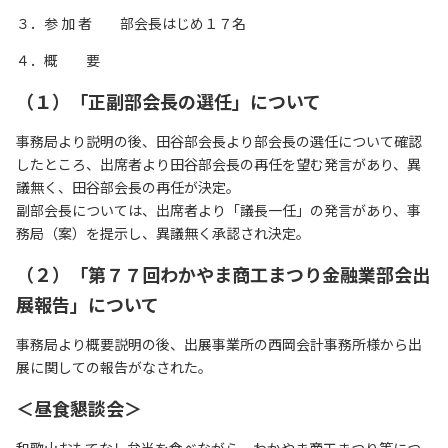
リンク集
３．参 加 者 部会長はじめ１７名
サイトマップ
４．概 要
（１）「正副部会長の選任」について
073-422-1111
事務局より説明の後、田谷部会長より部会長の選任について確認
したところ、出席者より田谷部会長の再任を望む発言があり、異
（受付時間：平日9:00～17:30）
議無く、田谷部会長の再任が決定。
副部会長については、出席者より「議長一任」の発言があり、事
お問い合わせ
務局（案）を提示し、異議無く承認され決定。
（２）「第７７回わかやま商工まつり金融業部会出
展報告」について
事務局より概要説明の後、出展事業所の西岡会計事務所様から出
展に関しての報告がなされた。
＜昼食懇談会＞