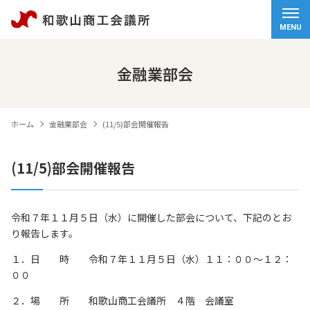
ホーム
MENU
会頭挨拶
金融業部会
商工会議所について
ホーム
金融業部会
(11/5)部会開催報告
経営サポート
(11/5)部会開催報告
検定試験
観光・物産
令和７年１１月５日（水）に開催した部会について、下記のとお
り報告します。
交通アクセス
１．日 時 令和７年１１月５日（水）１１：００～１２：
個人情報保護方針
００
情報セキュリティ基本方針
２．場 所 和歌山商工会議所 ４階 会議室