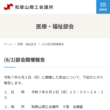
ホーム
MENU
会頭挨拶
医療・福祉部会
商工会議所について
ホーム
医療・福祉部会
(6/2)部会開催報告
経営サポート
(6/2)部会開催報告
検定試験
観光・物産
令和７年６月２日（月）に開催した部会について、下記のとおり
報告します。
交通アクセス
１．日 時 令和７年６月２日（月）１３：００～１４：２
個人情報保護方針
５
情報セキュリティ基本方針
２．場 所 和歌山商工会議所 ４階 会議室