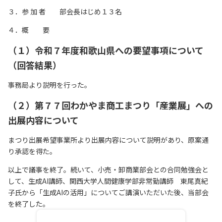
リンク集
３．参 加 者 部会長はじめ１３名
サイトマップ
４．概 要
（１）令和７年度和歌山県への要望事項について
073-422-1111
（回答結果）
（受付時間：平日9:00～17:30）
事務局より説明を行った。
（２）第７７回わかやま商工まつり「産業展」への
お問い合わせ
出展内容について
まつり出展希望事業所より出展内容について説明があり、原案通
り承認を得た。
以上で議事を終了。続いて、小売・卸商業部会との合同勉強会と
して、生成AI講師、関西大学人間健康学部非常勤講師 東尾真紀
子氏から「生成AIの活用」についてご講演いただいた後、当部会
を終了した。