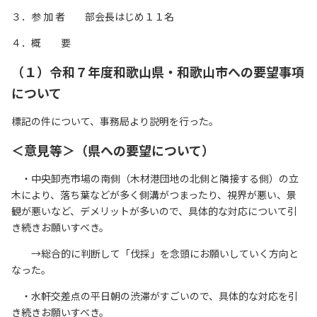
リンク集
３．参 加 者 部会長はじめ１１名
サイトマップ
４．概 要
（１）令和７年度和歌山県・和歌山市への要望事項
073-422-1111
について
（受付時間：平日9:00～17:30）
標記の件について、事務局より説明を行った。
＜意見等＞（県への要望について）
お問い合わせ
・中央卸売市場の南側（木材港団地の北側と隣接する側）の立
木により、落ち葉などが多く側溝がつまったり、視界が悪い、景
観が悪いなど、デメリットが多いので、具体的な対応について引
き続きお願いすべき。
→総合的に判断して「伐採」を念頭にお願いしていく方向と
なった。
・水軒交差点の平日朝の渋滞がすごいので、具体的な対応を引
き続きお願いすべき。