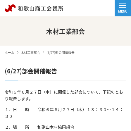
ホーム
MENU
会頭挨拶
木材工業部会
商工会議所について
ホーム
木材工業部会
(6/27)部会開催報告
経営サポート
(6/27)部会開催報告
検定試験
観光・物産
令和６年６月２７日（木）に開催した部会について、下記のとお
り報告します。
交通アクセス
１．日 時 令和６年６月２７日（木）１３：３０～１４：
個人情報保護方針
３０
情報セキュリティ基本方針
２．場 所 和歌山木材協同組合