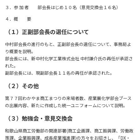
リンク集
３．参 加 者 部会長はじめ１０名（意見交換会１６名）
サイトマップ
４．概 要
（１）正副部会長の選任について
073-422-1111
中村部会長の進行のもと、正副部会長の選任について、事務局よ
り概要を説明。
（受付時間：平日9:00～17:30）
部会長には、新中村化学工業株式会社 中村謙介氏の再任が承認さ
れた。
お問い合わせ
副部会長には、現副部会長１１名の再任が承認された。
（２）その他
第７７回わかやま商工まつりの来場者数、産業展化学部会ブース
の出展内容、新たに作成した統一ユニフォームについて説明。
（３）勉強会・意見交換会
和歌山県商工労働部の関連部署(商工企画課、商工振興課、労働政
策課、企業振興課、成長産業推進課)の方々をお招きし、「DX・