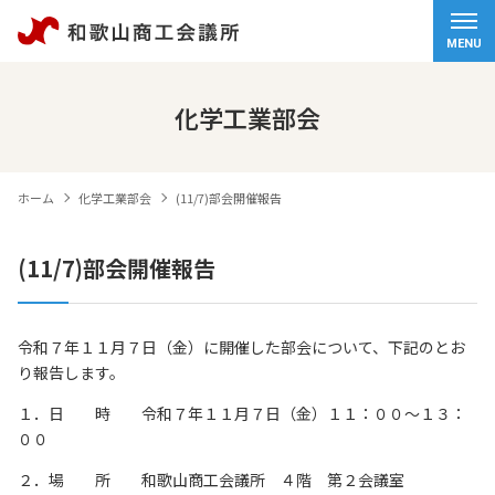
ホーム
MENU
会頭挨拶
化学工業部会
商工会議所について
ホーム
化学工業部会
(11/7)部会開催報告
経営サポート
(11/7)部会開催報告
検定試験
観光・物産
令和７年１１月７日（金）に開催した部会について、下記のとお
り報告します。
交通アクセス
１．日 時 令和７年１１月７日（金）１１：００～１３：
個人情報保護方針
００
情報セキュリティ基本方針
２．場 所 和歌山商工会議所 ４階 第２会議室