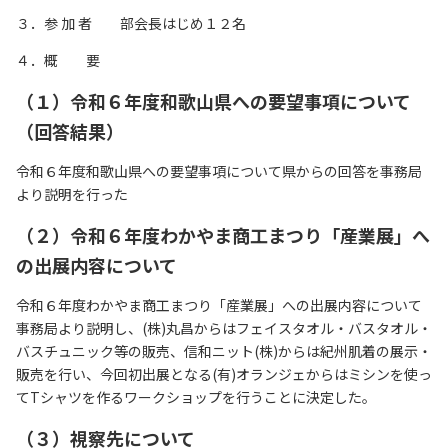
リンク集
３．参 加 者 部会長はじめ１２名
サイトマップ
４．概 要
（１）令和６年度和歌山県への要望事項について
073-422-1111
（回答結果）
（受付時間：平日9:00～17:30）
令和６年度和歌山県への要望事項について県からの回答を事務局
より説明を行った
お問い合わせ
（２）令和６年度わかやま商工まつり「産業展」へ
の出展内容について
令和６年度わかやま商工まつり「産業展」への出展内容について
事務局より説明し、(株)丸昌からはフェイスタオル・バスタオル・
バスチュニック等の販売、信和ニット(株)からは紀州肌着の展示・
販売を行い、今回初出展となる(有)オランジェからはミシンを使っ
てTシャツを作るワークショップを行うことに決定した。
（３）視察先について