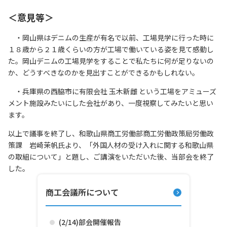
＜意見等＞
・岡山県はデニムの生産が有名で以前、工場見学に行った時に
１８歳から２１歳くらいの方が工場で働いている姿を見て感動し
た。岡山デニムの工場見学をすることで私たちに何が足りないの
か、どうすべきなのかを見出すことができるかもしれない。
・兵庫県の西脇市に有限会社 玉木新雌 という工場をアミューズ
メント施設みたいにした会社があり、一度視察してみたいと思い
ます。
以上で議事を終了し、和歌山県商工労働部商工労働政策局労働政
策課 岩崎茉帆氏より、「外国人材の受け入れに関する和歌山県
の取組について」と題し、ご講演をいただいた後、当部会を終了
した。
商工会議所について
(2/14)部会開催報告