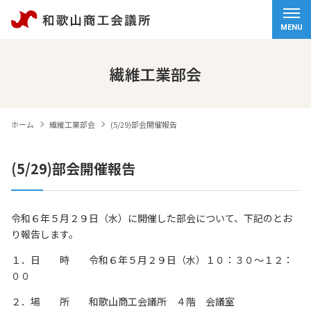
ホーム
MENU
会頭挨拶
繊維工業部会
商工会議所について
ホーム
繊維工業部会
(5/29)部会開催報告
経営サポート
(5/29)部会開催報告
検定試験
観光・物産
令和６年５月２９日（水）に開催した部会について、下記のとお
り報告します。
交通アクセス
１．日 時 令和６年５月２９日（水）１０：３０～１２：
個人情報保護方針
００
情報セキュリティ基本方針
２．場 所 和歌山商工会議所 ４階 会議室