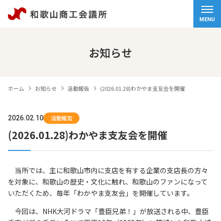
ホーム
MENU
会頭挨拶
お知らせ
商工会議所について
ホーム
お知らせ
活動報告
(2026.01.28)わかやま支友会を開催
経営サポート
2026.02.10
活動報告
検定試験
(2026.01.28)わかやま支友会を開催
観光・物産
当所では、主に和歌山市内に支店を有する企業の支店長の方々
交通アクセス
を対象に、和歌山の歴史・文化に触れ、和歌山のファンになって
いただくため、毎年「わかやま支友会」を開催しています。
個人情報保護方針
情報セキュリティ基本方針
今回は、NHK大河ドラマ「豊臣兄弟！」が放送される中、豊臣