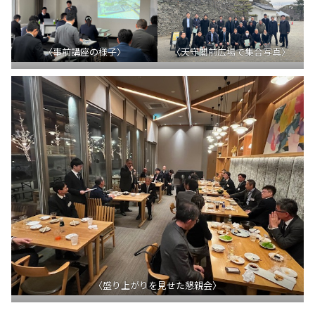
〈事前講座の様子〉
〈天守閣前広場で集合写真〉
〈盛り上がりを見せた懇親会〉