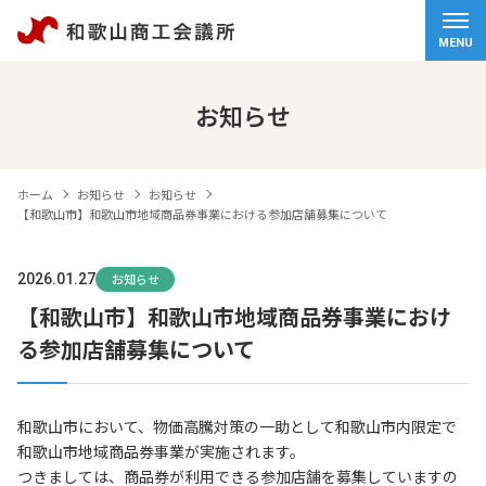
ホーム
MENU
会頭挨拶
お知らせ
商工会議所について
ホーム
お知らせ
お知らせ
経営サポート
【和歌山市】和歌山市地域商品券事業における参加店舗募集について
検定試験
2026.01.27
お知らせ
【和歌山市】和歌山市地域商品券事業におけ
観光・物産
る参加店舗募集について
交通アクセス
個人情報保護方針
和歌山市において、物価高騰対策の一助として和歌山市内限定で
和歌山市地域商品券事業が実施されます。
情報セキュリティ基本方針
つきましては、商品券が利用できる参加店舗を募集していますの