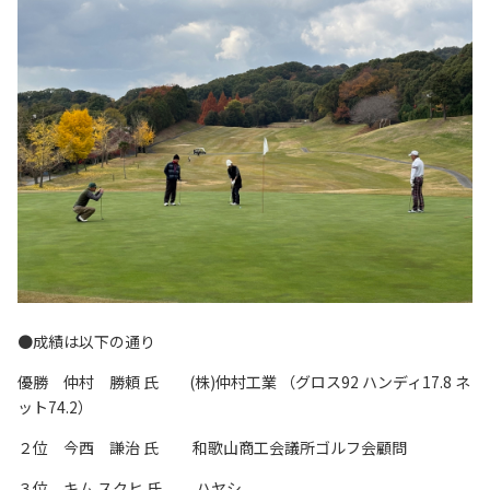
リンク集
サイトマップ
073-422-1111
（受付時間：平日9:00～17:30）
お問い合わせ
●成績は以下の通り
優勝 仲村 勝頼 氏 (株)仲村工業 （グロス92 ハンディ17.8 ネ
ット74.2）
２位 今西 謙治 氏 和歌山商工会議所ゴルフ会顧問
３位 キム スクヒ 氏 ハヤシ