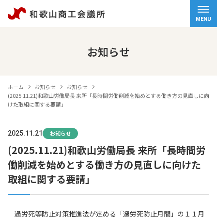
ホーム
MENU
会頭挨拶
お知らせ
商工会議所について
ホーム
お知らせ
お知らせ
経営サポート
(2025.11.21)和歌山労働局長 来所「長時間労働削減を始めとする働き方の見直しに向
けた取組に関する要請」
検定試験
2025.11.21
お知らせ
観光・物産
(2025.11.21)和歌山労働局長 来所「長時間労
働削減を始めとする働き方の見直しに向けた
交通アクセス
取組に関する要請」
個人情報保護方針
情報セキュリティ基本方針
過労死等防止対策推進法が定める「過労死防止月間」の１１月