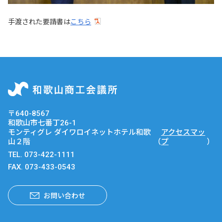
手渡された要請書は
こちら
〒640-8567
和歌山市七番丁26-1
モンティグレ ダイワロイネットホテル和歌
アクセスマッ
山２階
（
プ
）
TEL.
073-422-1111
FAX. 073-433-0543
お問い合わせ