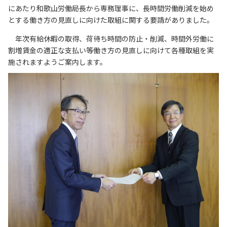
リンク集
にあたり和歌山労働局長から専務理事に、長時間労働削減を始め
サイトマップ
とする働き方の見直しに向けた取組に関する要請がありました。
年次有給休暇の取得、荷待ち時間の防止・削減、時間外労働に
割増賃金の適正な支払い等働き方の見直しに向けて各種取組を実
073-422-1111
施されますようご案内します。
（受付時間：平日9:00～17:30）
お問い合わせ