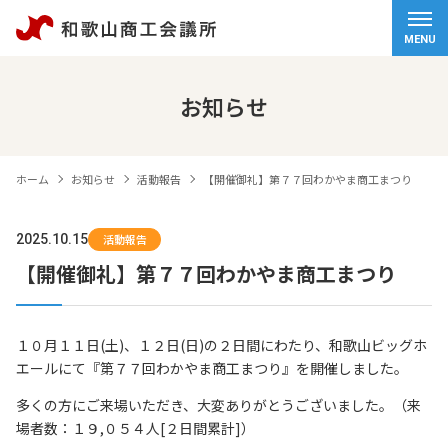
ホーム
MENU
会頭挨拶
お知らせ
商工会議所について
ホーム
お知らせ
活動報告
【開催御礼】第７７回わかやま商工まつり
経営サポート
2025.10.15
活動報告
検定試験
【開催御礼】第７７回わかやま商工まつり
観光・物産
１０月１１日(土)、１２日(日)の２日間にわたり、和歌山ビッグホ
交通アクセス
エールにて『第７７回わかやま商工まつり』を開催しました。
個人情報保護方針
多くの方にご来場いただき、大変ありがとうございました。（来
情報セキュリティ基本方針
場者数：１９,０５４人[２日間累計]）