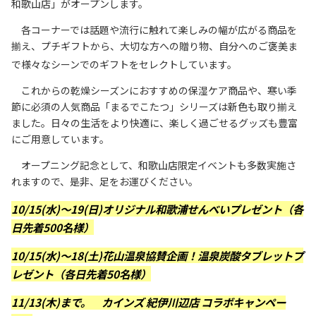
和歌山店」がオープンします。
リンク集
サイトマップ
各コーナーでは話題や流行に触れて楽しみの幅が広がる商品を
揃え、プチギフトから、大切な方への贈り物、自分へのご褒美ま
で様々なシーンでのギフトをセレクトしています。
073-422-1111
これからの乾燥シーズンにおすすめの保湿ケア商品や、寒い季
節に必須の人気商品「まるでこたつ」シリーズは新色も取り揃え
（受付時間：平日9:00～17:30）
ました。日々の生活をより快適に、楽しく過ごせるグッズも豊富
にご用意しています。
お問い合わせ
オープニング記念として、和歌山店限定イベントも多数実施さ
れますので、是非、足をお運びください。
10/15(水)～19(日)オリジナル和歌浦せんべいプレゼント（各
日先着500名様）
10/15(水)～18(土)花山温泉協賛企画！温泉炭酸タブレットプ
レゼント（各日先着50名様）
11/13(木)まで。 カインズ 紀伊川辺店 コラボキャンペー