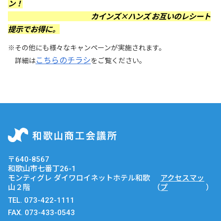
ン！
カインズ×ハンズ お互いのレシート
提示でお得に。
※その他にも様々なキャンペーンが実施されます。
こちらのチラシ
詳細は
をご覧ください。
〒640-8567
和歌山市七番丁26-1
モンティグレ ダイワロイネットホテル和歌
アクセスマッ
山２階
（
プ
）
TEL.
073-422-1111
FAX. 073-433-0543