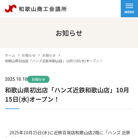
ホーム
MENU
会頭挨拶
お知らせ
商工会議所について
ホーム
お知らせ
お知らせ
経営サポート
和歌山県初出店「ハンズ近鉄和歌山店」10月15日(水)オープン！
検定試験
2025.10.10
お知らせ
和歌山県初出店「ハンズ近鉄和歌山店」10月
観光・物産
15日(水)オープン！
交通アクセス
個人情報保護方針
情報セキュリティ基本方針
2025年10月15日(水)に近鉄百貨店和歌山店2階に「ハンズ 近鉄