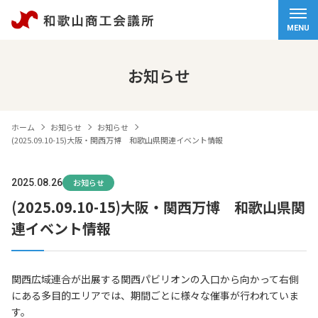
ホーム
MENU
会頭挨拶
お知らせ
商工会議所について
ホーム
お知らせ
お知らせ
経営サポート
(2025.09.10-15)大阪・関西万博 和歌山県関連イベント情報
検定試験
2025.08.26
お知らせ
(2025.09.10-15)大阪・関西万博 和歌山県関
観光・物産
連イベント情報
交通アクセス
個人情報保護方針
関西広域連合が出展する関西パビリオンの入口から向かって右側
にある多目的エリアでは、期間ごとに様々な催事が行われていま
情報セキュリティ基本方針
す。