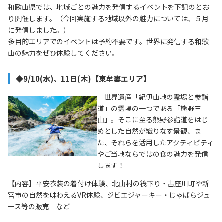
リンク集
和歌山県では、地域ごとの魅力を発信するイベントを下記のとお
サイトマップ
り開催します。（今回実施する地域以外の魅力については、５月
に発信しました。）
多目的エリアでのイベントは予約不要です。世界に発信する和歌
山の魅力をぜひ体験してください。
073-422-1111
◆9/10(水)、11日(木)【東牟婁エリア】
（受付時間：平日9:00～17:30）
世界遺産「紀伊山地の霊場と参詣
道」の霊場の一つである「熊野三
お問い合わせ
山」。そこに至る熊野参詣道をはじ
めとした自然が織りなす景観、ま
た、それらを活用したアクティビティ
やご当地ならではの食の魅力を発信
します！
【内容】平安衣装の着付け体験、北山村の筏下り・古座川町や新
宮市の自然を味わえるVR体験、ジビエジャーキー・じゃばらジュ
ース等の販売 など