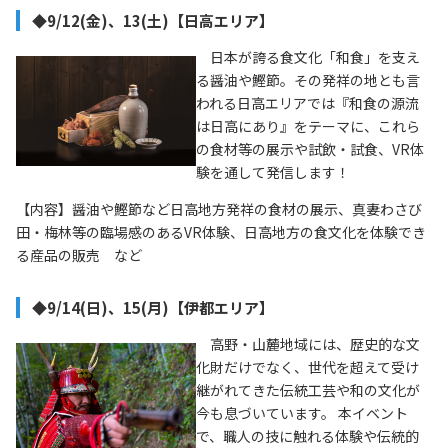
◆9/12(金)、13(土)【日高エリア】
日本が誇る食文化「和食」を支え
る醤油や鰹節。その発祥の地とも言
われる日高エリアでは『和食の源流
は日高にあり』をテーマに、これら
の食材等の展示や試飲・試食、VR体
験を通して発信します！
【内容】醤油や鰹節など日高地方発祥の食材の展示、真妻わさび
田・梅林等の臨場感のあるVR体験、日高地方の食文化を体験でき
る産品の販売 など
◆9/14(日)、15(月)【伊都エリア】
高野・山麓地域には、歴史的な文
化財だけでなく、世代を超えて受け
継がれてきた伝統工芸や和の文化が
今も息づいています。 本イベント
で、職人の技に触れる体験や伝統的