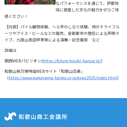
なパフォーマンスを通じて、伊都地
域に根差した文化の魅力をぜひご体
感ください！
【内容】パイル織物体験、へら竿のしなり体験、柿のドライフル
ーツやアイス・ビールなどの販売、金剛峯寺の僧侶による声明ラ
イブ、九度山真田甲冑隊による演舞・記念撮影 など
詳細は
関西WEBパビリオン(
https://future.kouiki-kansai.jp/
)
和歌山県万博特設WEBサイト「和歌山百景」
（
https://www.wakayama-kanko.or.jp/expo2025/index.html
）