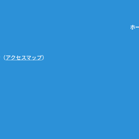
ホ
階
（
アクセスマップ
）