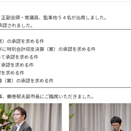
、正副会頭・常議員、監事他５４名が出席しました。
承認されました。
案）の承認を求める件
びに特別会計収支決算（案）の承認を求める件
いて承認を求める件
て承認を求める件
認を求める件
算（案）の承認を求める件
事、鶴巻郁夫副市長にご臨席いただきました。