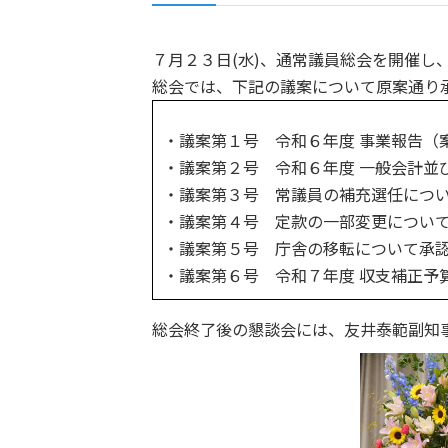
７月２３日(水)、通常議員総会を開催し
総会では、下記の議案について原案通り
・議案第１号 令和６年度 事業報告（
・議案第２号 令和６年度 一般会計並
・議案第３号 常議員の補充選任につ
・議案第４号 定款の一部変更につい
・議案第５号 庁舎の移転について承
・議案第６号 令和７年度 収支補正予
総会終了後の懇談会には、友井泰範副知