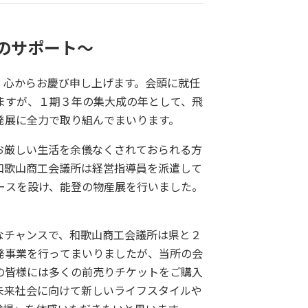
のサポート～
心からお慶び申し上げます。会頭に就任
ますが、１期３年の集大成の年として、飛
発展に全力で取り組んでまいります。
お厳しい生活を余儀なくされておられる方
和歌山商工会議所は経営指導員を派遣して
ースを設け、能登の物産展を行いました。
なチャンスで、和歌山商工会議所は県と２
発事業を行ってまいりましたが、当所の会
の皆様には多くの前売りチケットをご購入
未来社会に向けて新しいライフスタイルや