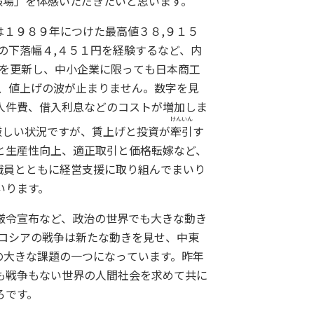
験場」を体感いただきたいと思います。
１９８９年につけた最高値３８,９１５
の下落幅４,４５１円を経験するなど、内
高を更新し、中小企業に限っても日本商工
、値上げの波が止まりません。数字を見
人件費、借入利息などのコストが増加しま
けんいん
厳しい状況ですが、賃上げと投資が
牽引
す
と生産性向上、適正取引と価格転嫁など、
職員とともに経営支援に取り組んでまいり
いります。
厳令宣布など、政治の世界でも大きな動き
ロシアの戦争は新たな動きを見せ、中東
の大きな課題の一つになっています。昨年
も戦争もない世界の人間社会を求めて共に
ろです。