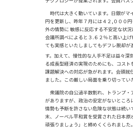
テクノロジーが提案されます。会員バス
時代は大きく動いています。日銀がマイ
円を更新し、昨年７月には４２,０００
外の情勢に 敏感に反応する不安定な状
会議所調べによると３.６２％と高い上
ても実感といたしましてもデフレ脱却が
す。加えて、慢性的な人手不足は益々深
る成長型経済の実現のためにも、コスト
課題解決への対応が急がれます。会頭就
ました。この厳しい局面を乗り切ってい
衆議院の自公過半数割れ、トランプ・ア
がありますが、政治の安定がないところ
情勢も予断を許さない危険な状態は続い
末、ノーベル平和賞を受賞された日本原
頑張りましょう」と締めくくられました