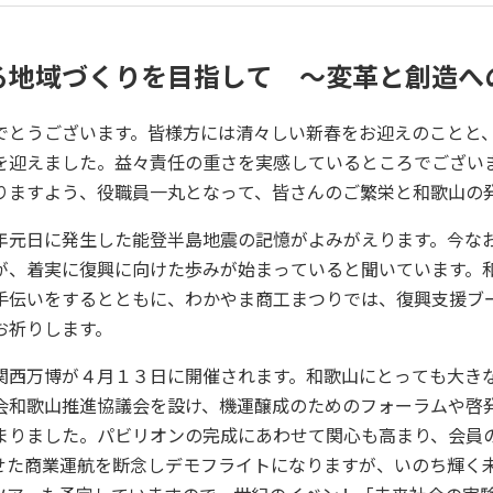
る地域づくりを目指して ～変革と創造へ
とうございます。皆様方には清々しい新春をお迎えのことと、
を迎えました。益々責任の重さを実感しているところでござい
りますよう、役職員一丸となって、皆さんのご繁栄と和歌山の
元日に発生した能登半島地震の記憶がよみがえります。今な
が、着実に復興に向けた歩みが始まっていると聞いています。
手伝いをするとともに、わかやま商工まつりでは、復興支援ブ
お祈りします。
西万博が４月１３日に開催されます。和歌山にとっても大き
会和歌山推進協議会を設け、機運醸成のためのフォーラムや啓
まりました。パビリオンの完成にあわせて関心も高まり、会員
せた商業運航を断念しデモフライトになりますが、いのち輝く