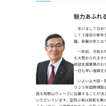
魅力あふれ
あけましておめで
して３度目の新年
躍、発展の年とな
一年前、令和６年
も大勢おられます
相談支援業務のお
一日も早い復興を
いよいよ大阪・関
０２５年国際博覧
員も和歌山ウィークに出展することが決
いただいています。空飛ぶ車は旅客を乗