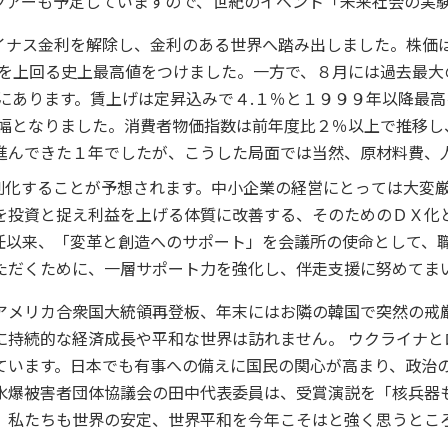
ツアーも予定していますので、世紀のイベント「未来社会の実
ナス金利を解除し、金利のある世界へ踏み出しました。株価は
円を上回る史上最高値をつけました。一方で、８月には過去最大
況にあります。賃上げは定昇込みで４.１％と１９９９年以降最
げ幅となりました。消費者物価指数は前年度比２％以上で推移し
進んできた１年でしたが、こうした局面では当然、原材料費、
刻化することが予想されます。中小企業の経営にとっては大変
を投資と捉え利益を上げる体質に改善する、そのためのＤＸ化
任以来、「変革と創造へのサポート」を会議所の使命として、
ただくために、一層サポート力を強化し、伴走支援に努めてま
メリカ合衆国大統領再登板、年末にはお隣の韓国で突然の戒
に持続的な経済成長や平和な世界は訪れません。 ウクライナと
ています。日本でも有事への備えに国民の関心が高まり、政治
水爆被害者団体協議会の田中代表委員は、受賞演説を「核兵器
。私たちも世界の安定、世界平和を今年こそはと強く思うとこ